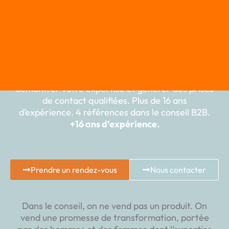
RConseil en management, data & intelligence
artificielle, stratégie de marque, conseil
sectoriel — votre site internet est votre
première carte de visite auprès de directions et
de décideurs exigeants. Il doit inspirer confiance,
démontrer votre expertise et générer des prises
de contact qualifiées. Plus de 16 ans
d’expérience. 4 références dans le conseil B2B.
+16 ans d’expérience.
Prendre un rendez-vous
Nous contacter
Dans le conseil, on ne vend pas un produit. On
vend une promesse de transformation, portée