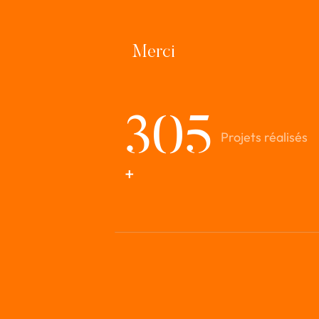
303
Merci
304
305
Projets réalisés
+